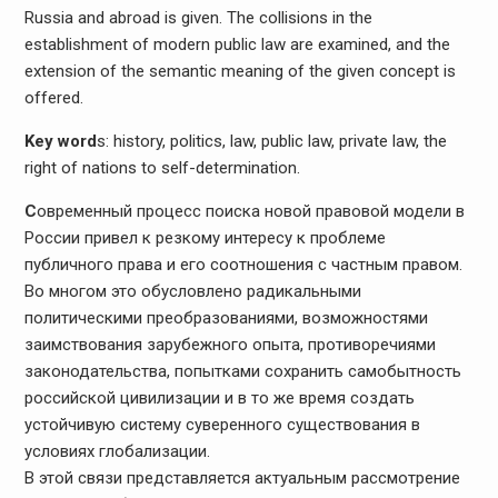
Russia and abroad is given. The collisions in the
establishment of modern public law are examined, and the
extension of the semantic meaning of the given concept is
offered.
Key word
s: history, politics, law, public law, private law, the
right of nations to self-determination.
С
овременный процесс поиска новой правовой модели в
России привел к резкому интересу к проблеме
публичного права и его соотношения с частным правом.
Во многом это обусловлено радикальными
политическими преобразованиями, возможностями
заимствования зарубежного опыта, противоречиями
законодательства, попытками сохранить самобытность
российской цивилизации и в то же время создать
устойчивую систему суверенного существования в
условиях глобализации.
В этой связи представляется актуальным рассмотрение