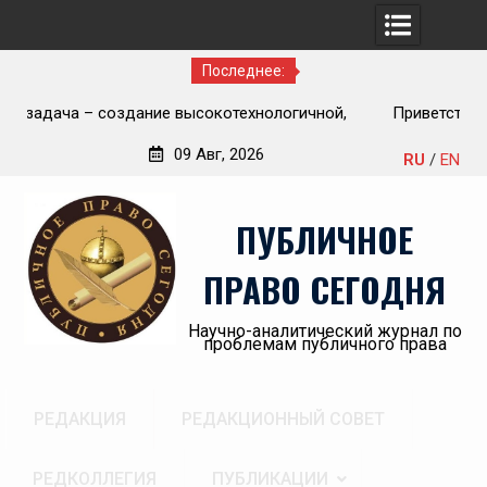
Последнее:
Приветствие Статс-секретаря -заместителя Министра
но-
здравоохранения Российской Федерации Олега
09 Авг, 2026
RU
/
EN
Олеговича Салагая участникам секции
Перейти
«Административный порядок рассмотрения публично-
к
правовых споров и правовая медицина» II Донбасского
ПУБЛИЧНОЕ
содержимому
юридического форума «Правовое пространство
Донбасса:вектор 2026»
ПРАВО СЕГОДНЯ
Научно-аналитический журнал по
проблемам публичного права
РЕДАКЦИЯ
РЕДАКЦИОННЫЙ СОВЕТ
РЕДКОЛЛЕГИЯ
ПУБЛИКАЦИИ