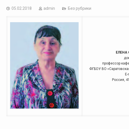
05.02.2018
admin
Без рубрики
ЕЛЕНА
до
профессор кафе
ФГБОУ ВО «Саратовска
Е-
Россия, 41