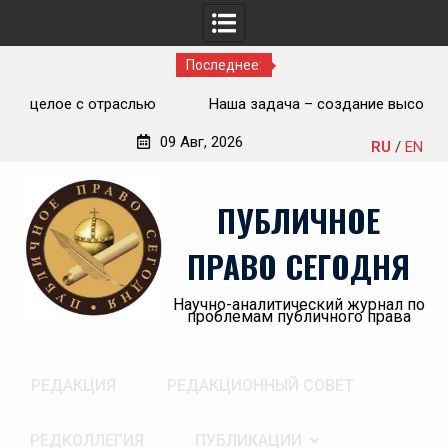
Последнее:
ью
Наша задача – создание высокотехнологичной,
П
современной и эффективной государственной судебно-
09 Авг, 2026
RU
/
EN
экспертной системы России
Перейти
«А
к
пр
ПУБЛИЧНОЕ
содержимому
ПРАВО СЕГОДНЯ
Научно-аналитический журнал по
проблемам публичного права
РЕДАКЦИЯ
РЕДАКЦИОННЫЙ СОВЕТ
РЕДКОЛЛЕГИЯ
ПУБЛИКАЦИИ