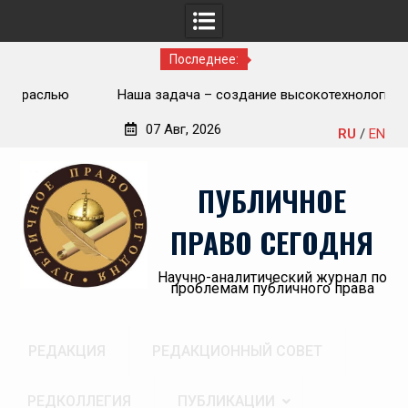
Последнее:
ью
Наша задача – создание высокотехнологичной,
П
современной и эффективной государственной судебно-
07 Авг, 2026
RU
/
EN
экспертной системы России
Перейти
«А
к
пр
ПУБЛИЧНОЕ
содержимому
ПРАВО СЕГОДНЯ
Научно-аналитический журнал по
проблемам публичного права
РЕДАКЦИЯ
РЕДАКЦИОННЫЙ СОВЕТ
РЕДКОЛЛЕГИЯ
ПУБЛИКАЦИИ