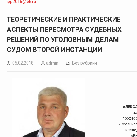
ipp2016@bk.ru
ТЕОРЕТИЧЕСКИЕ И ПРАКТИЧЕСКИЕ
АСПЕКТЫ ПЕРЕСМОТРА СУДЕБНЫХ
РЕШЕНИЙ ПО УГОЛОВНЫМ ДЕЛАМ
СУДОМ ВТОРОЙ ИНСТАНЦИИ
05.02.2018
admin
Без рубрики
АЛЕКС
д
професс
и организ
иссле
«В