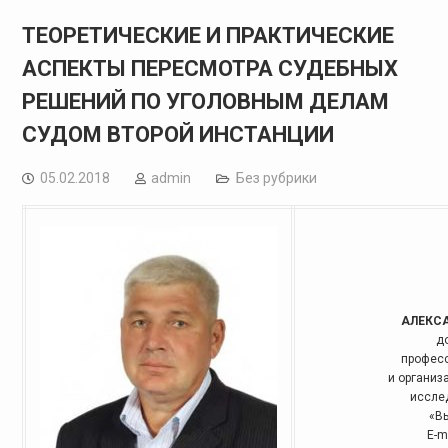
ТЕОРЕТИЧЕСКИЕ И ПРАКТИЧЕСКИЕ
АСПЕКТЫ ПЕРЕСМОТРА СУДЕБНЫХ
РЕШЕНИЙ ПО УГОЛОВНЫМ ДЕЛАМ
СУДОМ ВТОРОЙ ИНСТАНЦИИ
05.02.2018
admin
Без рубрики
АЛЕКС
д
професс
и организ
иссле
«В
E-m