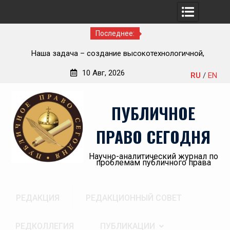
Последнее:
Приветствие Статс-секретаря -заместителя Министра
но-
здравоохранения Российской Федерации Олега
10 Авг, 2026
RU
/
EN
Олеговича Салагая участникам секции
Перейти
«Административный порядок рассмотрения публично-
к
правовых споров и правовая медицина» II Донбасского
ПУБЛИЧНОЕ
содержимому
юридического форума «Правовое пространство
Донбасса:вектор 2026»
ПРАВО СЕГОДНЯ
Научно-аналитический журнал по
проблемам публичного права
РЕДАКЦИЯ
РЕДАКЦИОННЫЙ СОВЕТ
РЕДКОЛЛЕГИЯ
ПУБЛИКАЦИИ