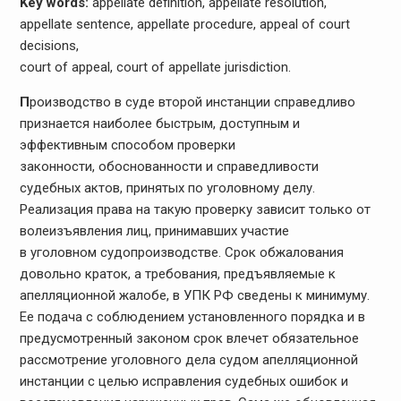
Key words:
appellate definition, appellate resolution,
appellate sentence, appellate procedure, appeal of court
decisions,
court of appeal, court of appellate jurisdiction.
П
роизводство в суде второй инстанции справедливо
признается наиболее быстрым, доступным и
эффективным способом проверки
законности, обоснованности и справедливости
судебных актов, принятых по уголовному делу.
Реализация права на такую проверку зависит только от
волеизъявления лиц, принимавших участие
в уголовном судопроизводстве. Срок обжалования
довольно краток, а требования, предъявляемые к
апелляционной жалобе, в УПК РФ сведены к минимуму.
Ее подача с соблюдением установленного порядка и в
предусмотренный законом срок влечет обязательное
рассмотрение уголовного дела судом апелляционной
инстанции с целью исправления судебных ошибок и