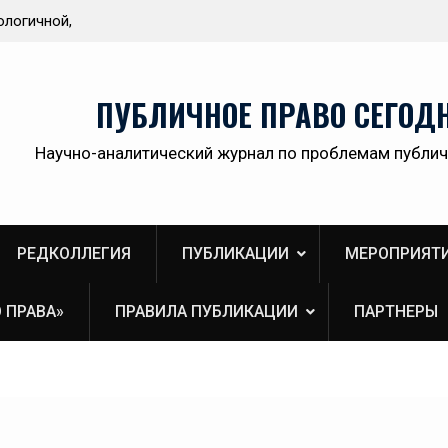
ологичной,
Приветствие Статс-секретаря -заместителя
ственной
Министра здравоохранения Российской
Федерации Олега Олеговича Салагая участник
секции «Административный порядок
ПУБЛИЧНОЕ ПРАВО СЕГОД
рассмотрения публично-правовых споров и
правовая медицина» II Донбасского
Научно-аналитический журнал по проблемам публич
юридического форума «Правовое пространств
Донбасса:вектор 2026»
РЕДКОЛЛЕГИЯ
ПУБЛИКАЦИИ
МЕРОПРИЯТ
 ПРАВА»
ПРАВИЛА ПУБЛИКАЦИИ
ПАРТНЕРЫ