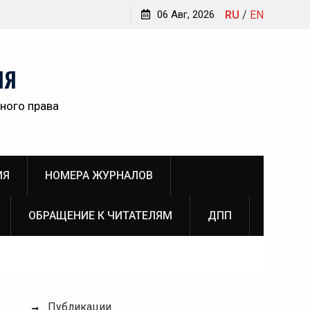
Обращение главного редактора Инны Викторовны
06 Авг, 2026
RU
/
EN
Пановой к читателям №3 (2026)
ам
НЯ
ного права
о
ИЯ
НОМЕРА ЖУРНАЛОВ
ОБРАЩЕНИЕ К ЧИТАТЕЛЯМ
ДПП
Публикации