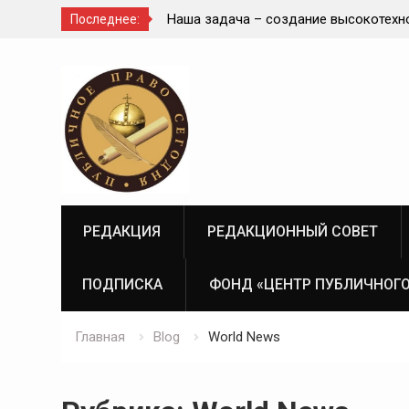
диное целое с
Наша задача – создание высокотехн
Последнее:
современной и эффективной государ
Перейти
судебно-экспертной системы России
к
содержимому
РЕДАКЦИЯ
РЕДАКЦИОННЫЙ СОВЕТ
ПОДПИСКА
ФОНД «ЦЕНТР ПУБЛИЧНОГО
Главная
Blog
World News