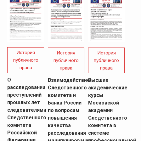
История
История
История
публичного
публичного
публичного
права
права
права
О
Взаимодействие
Высшие
расследовании
Следственного
академические
преступлений
комитета и
курсы
прошлых лет
Банка России
Московской
следователями
по вопросам
академии
Следственного
повышения
Следственного
комитета
качества
комитета в
Российской
расследования
системе
Федерации
манипулирования
профессиональной