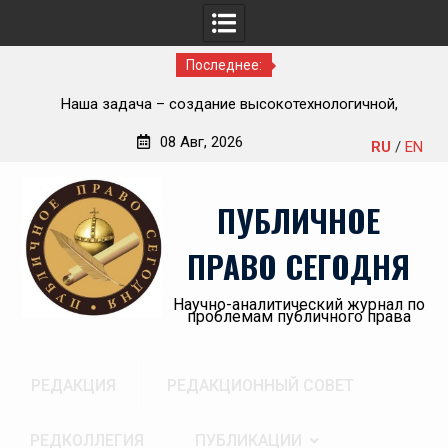
Последнее:
ью
Наша задача – создание высокотехнологичной,
П
современной и эффективной государственной судебно-
08 Авг, 2026
RU
/
EN
экспертной системы России
Перейти
«А
к
пр
ПУБЛИЧНОЕ
содержимому
ПРАВО СЕГОДНЯ
Научно-аналитический журнал по
проблемам публичного права
РЕДАКЦИЯ
РЕДАКЦИОННЫЙ СОВЕТ
РЕДКОЛЛЕГИЯ
ПУБЛИКАЦИИ