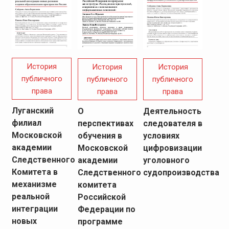
История
История
История
публичного
публичного
публичного
права
права
права
Луганский
О
Деятельность
филиал
перспективах
следователя в
Московской
обучения в
условиях
академии
Московской
цифровизации
Следственного
академии
уголовного
Комитета в
Следственного
судопроизводства
механизме
комитета
реальной
Российской
интеграции
Федерации по
новых
программе