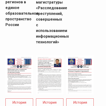
регионов в
магистратуры
единое
«Расследование
образовательное
преступлений,
пространство
совершенных
России
с
использованием
информационных
технологий»
История
История
История