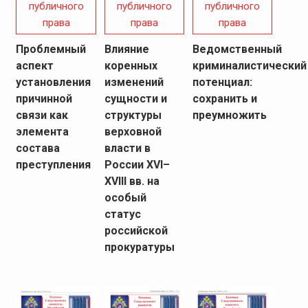
публичного
публичного
публичного
права
права
права
Ведомственный
Проблемный
Влияние
криминалистический
аспект
коренных
потенциал:
установления
изменений
сохранить и
причинной
сущности и
преумножить
связи как
структуры
элемента
верховной
состава
власти в
преступления
России XVI–
XVIII вв. на
особый
статус
российской
прокуратуры