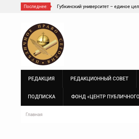
тора Инны Викторовны
Губкинский университет – единое цел
Последнее:
026)
отраслью
Перейти
к
содержимому
РЕДАКЦИЯ
РЕДАКЦИОННЫЙ СОВЕТ
ПОДПИСКА
ФОНД «ЦЕНТР ПУБЛИЧНОГО
Главная