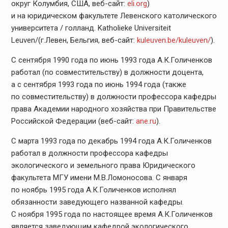
округ Колумбия, США, веб-сайт:
eli.org
)
и на юридическом факультете Левенского католического
университета / голланд. Katholieke Universiteit
Leuven/(г.Левен, Бельгия, веб-сайт:
kuleuven.be/
kuleuven/
).
С сентября 1990 года по июнь 1993 года А.К.Голиченков
работал (по совместительству) в должности доцента,
а с сентября 1993 года по июнь 1994 года (также
по совместительству) в должности профессора кафедры
права Академии народного хозяйства при Правительстве
Российской Федерации (веб-сайт:
ane.ru
).
С марта 1993 года по декабрь 1994 года А.К.Голиченков
работал в должности профессора кафедры
экологического и земельного права Юридического
факультета МГУ имени М.В.Ломоносова. С января
по ноябрь 1995 года А.К.Голиченков исполнял
обязанности заведующего названной кафедры.
С ноября 1995 года по настоящее время А.К.Голиченков
является заведующим кафедрой экологического