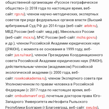
общественной организации «Русское географическое
общество» (с 2018 года по настоящее время, веб-
сайт:
rgo.ru
); членом научно-методических, экспертных
советов при ряде федеральных органов власти (Высший
арбитражный Суд РФ до 2014 года (веб-сайт:
arbitr.ru
),
МВД России (веб-сайт: мвд.рф), Минсельхоз России
(веб-сайт:
mcx.ru
), МЧС России (веб-сайт:
mchs.gov.ru
)
и др.); членом Российской Академии юридических наук
((РАЮН), с момента ее основания в 1999 году, веб-
сайт:
jus.ru/raun
), членом Президиума Координационного
совета Российской Академии юридических наук (РАЮН);
действительным членом (академиком) Российской
экологической академии (с 2000 года, веб-
сайт:
rosekoakademia.ru
); членом Экспертного совета при
Уполномоченном по правам человека в Российской
Федерации (с 2017 года по настоящее время, веб-
сайт:
ombudsmanrf.org)
; почетным доктором права Юго-
Западного Университета им.Неофита Рыльского
Республики Болгария (г.Благоевград, веб-сайт:
swu.bg
),