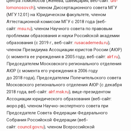
центра Ломоносов (Женева, Швейцария, веб-сайт:
uni-
lomonosov.ch
); членом Диссертационного совета МГУ
(МГУ.12.01) на Юридическом факультете, членом
Аттестационной комиссии МГУ с 2018 года (веб-
сайт:
msu.ru
); членом Научного совета по правовым
проблемам образования и науки Российской академии
образования (с 2019 г., веб-сайт:
rusacademedu.ru
);
членом Президиума Ассоциации юристов России (АЮР)
(с момента ее учреждения в 2005 году, веб-сайт:
alrf.ru
),
Председателем Московского регионального отделения
АЮР (с момента его учреждения в 2006 году
до 2018 года), Председателем Попечительского совета
Московского регионального отделения АЮР (с декабря
2018 года, веб-сайт:
alrf.msk.ru
); вице-президентом
Ассоциации юридического образования (веб-сайт:
аюро.рф), членом Научно-экспертного совета при
Председателе Совета Федерации Федерального
Собрания Российской Федерации (веб-
сайт:
council.gov.ru
); членом Всероссийской