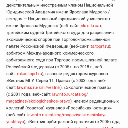
действительным иностранным членом Национальной
Юридической Академия имени Ярослава Мудрого /
сегодня — Национальный юридический университет
имени Ярослава Мудрого/ (веб-сайт:
nlu.edu.ua
);
третейским судьей Третейского суда для разрешения
экономических споров при Торгово-промышленной
палате Российской Федерации (веб-сайт:
ts.tpprf.ru
);
арбитром Международного коммерческого
арбитражного суда при Торгово-промышленной палате
Российской Федерации (с 2005 г. по 2018 г., веб-
сайт:
mkas.tpprf.ru
); главным редактором журналов
«Вестник МГУ. Серия 11. Право» (с 2003 года, веб-
сайт:
law.msu.ru/smi/
vestnik
), «Экологическое право»
(с 2001 года, веб-сайт:
lawinfo.ru/catalog/
magazines/ekologicheskoe-pravo
); членом редакционных
коллегий (советов) журналов «Российская юстиция»
(веб-сайт:
lawinfo.ru/catalog/
magazines/rossiiskaya-
yustitsiya
); «Вестник арбитражной практики» (с 2005 года,