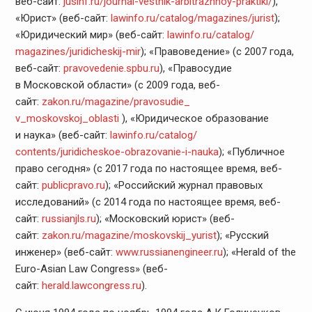
веб-сайт:
jusinf.ru/journal-vestnik-
arbitrazhnoy-praktiki/
),
«Юрист» (веб-сайт:
lawinfo.ru/catalog/
magazines/jurist
);
«Юридический мир» (веб-сайт:
lawinfo.ru/catalog/
magazines/juridicheskij-mir
); «Правоведение» (с 2007 года,
веб-сайт:
pravovedenie.spbu.ru
), «Правосудие
в Московской области» (с 2009 года, веб-
сайт:
zakon.ru/magazine/pravosudie_
v_moskovskoj_oblasti
), «Юридическое образование
и наука» (веб-сайт:
lawinfo.ru/catalog/
contents/juridicheskoe-
obrazovanie-i-nauka
); «Публичное
право сегодня» (с 2017 года по настоящее время, веб-
сайт:
publicpravo.ru
); «Российский журнал правовых
исследований» (с 2014 года по настоящее время, веб-
сайт:
russianjls.ru
); «Московский юрист» (веб-
сайт:
zakon.ru/magazine/moskovskij_
yurist
); «Русский
инженер» (веб-сайт:
www.
russianengineer.ru
); «Herald of the
Euro-Asian Law Congress» (веб-
сайт:
herald.lawcongress.ru
).