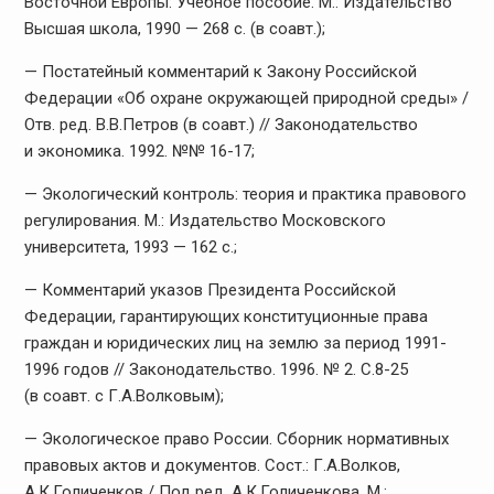
Восточной Европы: Учебное пособие. М.: Издательство
Высшая школа, 1990 — 268 с. (в соавт.);
— Постатейный комментарий к Закону Российской
Федерации «Об охране окружающей природной среды» /
Отв. ред. В.В.Петров (в соавт.) // Законодательство
и экономика. 1992. №№ 16-17;
— Экологический контроль: теория и практика правового
регулирования. М.: Издательство Московского
университета, 1993 — 162 с.;
— Комментарий указов Президента Российской
Федерации, гарантирующих конституционные права
граждан и юридических лиц на землю за период 1991-
1996 годов // Законодательство. 1996. № 2. С.8-25
(в соавт. с Г.А.Волковым);
— Экологическое право России. Сборник нормативных
правовых актов и документов. Сост.: Г.А.Волков,
А.К.Голиченков / Под ред. А.К.Голиченкова. М.: