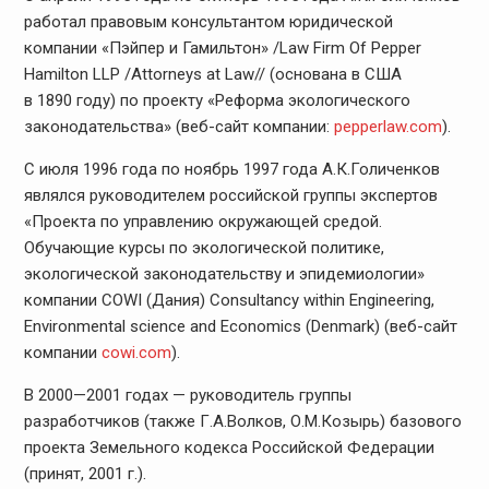
работал правовым консультантом юридической
компании «Пэйпер и Гамильтон» /Law Firm Of Pepper
Hamilton LLP /Attorneys at Law// (основана в США
в 1890 году) по проекту «Реформа экологического
законодательства» (веб-сайт компании:
pepperlaw.com
).
С июля 1996 года по ноябрь 1997 года А.К.Голиченков
являлся руководителем российской группы экспертов
«Проекта по управлению окружающей средой.
Обучающие курсы по экологической политике,
экологической законодательству и эпидемиологии»
компании COWI (Дания) Consultancy within Engineering,
Environmental science and Economics (Denmark) (веб-сайт
компании
cowi.com
).
В 2000—2001 годах — руководитель группы
разработчиков (также Г.А.Волков, О.М.Козырь) базового
проекта Земельного кодекса Российской Федерации
(принят, 2001 г.).