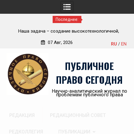
Последнее:
Приветствие Статс-секретаря -заместителя Министра
но-
здравоохранения Российской Федерации Олега
07 Авг, 2026
RU
/
EN
Олеговича Салагая участникам секции
Перейти
«Административный порядок рассмотрения публично-
к
правовых споров и правовая медицина» II Донбасского
ПУБЛИЧНОЕ
содержимому
юридического форума «Правовое пространство
Донбасса:вектор 2026»
ПРАВО СЕГОДНЯ
Научно-аналитический журнал по
проблемам публичного права
РЕДАКЦИЯ
РЕДАКЦИОННЫЙ СОВЕТ
РЕДКОЛЛЕГИЯ
ПУБЛИКАЦИИ