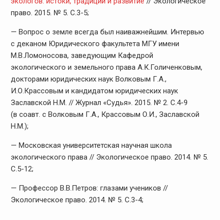
экологов: истоки, традиции и развитие
// Экологическое
право. 2015. № 5. С.3-5;
— Вопрос о земле всегда был наиважнейшим. Интервью
с деканом Юридического факультета МГУ имени
М.В.Ломоносова, заведующим Кафедрой
экологического и земельного права А.К.Голиченковым,
докторами юридических наук Волковым Г.А.,
И.О.Крассовым и кандидатом юридических наук
Заславской Н.М. // Журнал «Судья». 2015. № 2. С.4-9
(в соавт. с Волковым Г.А., Крассовым О.И., Заславской
Н.М.);
— Московская университетская научная школа
экологического права // Экологическое право. 2014. № 5.
С.5-12;
— Профессор В.В.Петров: глазами учеников //
Экологическое право. 2014. № 5. С.3-4;