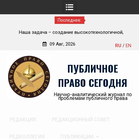
Последнее:
ью
Наша задача – создание высокотехнологичной,
П
современной и эффективной государственной судебно-
09 Авг, 2026
RU
/
EN
экспертной системы России
Перейти
«А
к
пр
ПУБЛИЧНОЕ
содержимому
ПРАВО СЕГОДНЯ
Научно-аналитический журнал по
проблемам публичного права
РЕДАКЦИЯ
РЕДАКЦИОННЫЙ СОВЕТ
РЕДКОЛЛЕГИЯ
ПУБЛИКАЦИИ