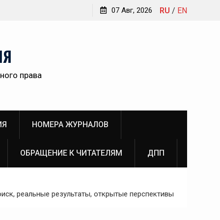
Обращение главного редактора Инны Викторовны
07 Авг, 2026
RU
/
EN
Пановой к читателям №3 (2026)
ам
НЯ
ного права
о
ИЯ
НОМЕРА ЖУРНАЛОВ
ОБРАЩЕНИЕ К ЧИТАТЕЛЯМ
ДПП
оиск, реальные результаты, открытые перспективы