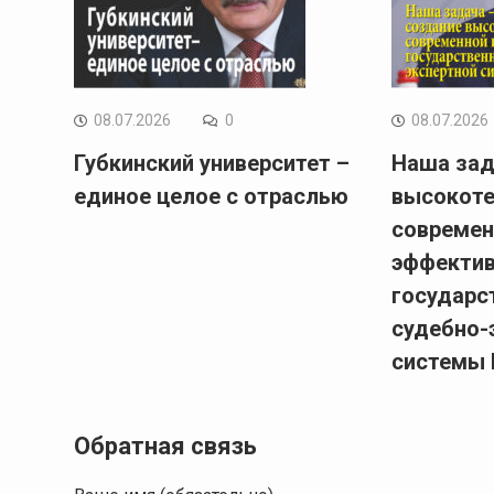
08.07.2026
0
08.07.2026
Губкинский университет –
Наша зад
единое целое с отраслью
высокоте
современ
эффекти
государс
судебно-
системы 
Обратная связь