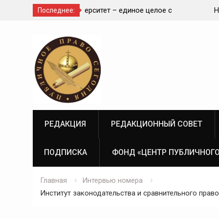
диное целое с
Наша задача – создание высокотехн
Последнее:
современной и эффективной государ
Перейти
судебно-экспертной системы России
к
содержимому
РЕДАКЦИЯ
РЕДАКЦИОННЫЙ СОВЕТ
ПОДПИСКА
ФОНД «ЦЕНТР ПУБЛИЧНОГО
Главная
Интервью номера
Институт законодательства и сравнительного прав