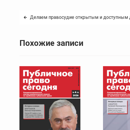
Навигация
Делаем правосудие открытым и доступным 
по
записям
Похожие записи