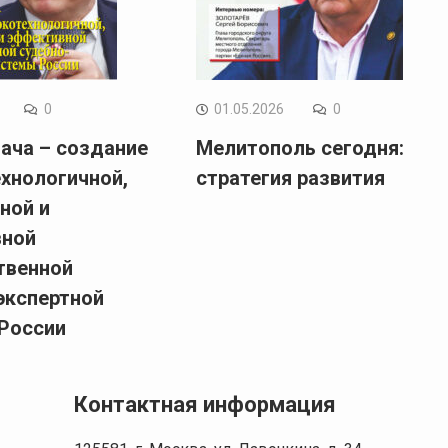
0
01.05.2026
0
ача – создание
Мелитополь сегодня:
хнологичной,
стратегия развития
ной и
вной
твенной
экспертной
России
Контактная информация