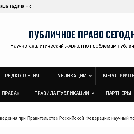
ологичной,
Приветствие Статс-секретаря -заместителя
ственной
Министра здравоохранения Российской
Федерации Олега Олеговича Салагая участник
секции «Административный порядок
ПУБЛИЧНОЕ ПРАВО СЕГОД
рассмотрения публично-правовых споров и
правовая медицина» II Донбасского
Научно-аналитический журнал по проблемам публич
юридического форума «Правовое пространств
Донбасса:вектор 2026»
РЕДКОЛЛЕГИЯ
ПУБЛИКАЦИИ
МЕРОПРИЯТ
 ПРАВА»
ПРАВИЛА ПУБЛИКАЦИИ
ПАРТНЕРЫ
оведения при Правительстве Российской Федерации: научный п