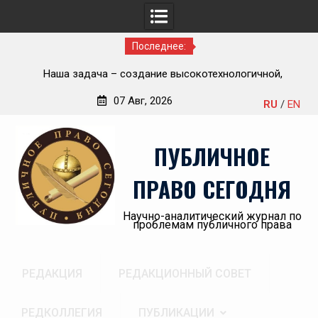
Последнее:
Приветствие Статс-секретаря -заместителя Министра
но-
здравоохранения Российской Федерации Олега
07 Авг, 2026
RU
/
EN
Олеговича Салагая участникам секции
Перейти
«Административный порядок рассмотрения публично-
к
правовых споров и правовая медицина» II Донбасского
ПУБЛИЧНОЕ
содержимому
юридического форума «Правовое пространство
Донбасса:вектор 2026»
ПРАВО СЕГОДНЯ
Научно-аналитический журнал по
проблемам публичного права
РЕДАКЦИЯ
РЕДАКЦИОННЫЙ СОВЕТ
РЕДКОЛЛЕГИЯ
ПУБЛИКАЦИИ