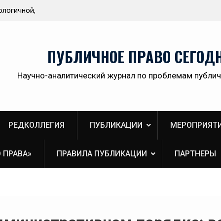
тителя
Обращение главного редактора Инны Викторо
ой
Пановой к читателям №3 (2026)
 участникам
ПУБЛИЧНОЕ ПРАВО СЕГОД
оров и
Научно-аналитический журнал по проблемам публич
остранство
РЕДКОЛЛЕГИЯ
ПУБЛИКАЦИИ
МЕРОПРИЯТ
 ПРАВА»
ПРАВИЛА ПУБЛИКАЦИИ
ПАРТНЕРЫ