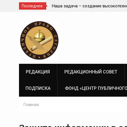
сокотехнологичной,
Приветствие Статс-секретаря -замес
Последнее:
й государственной
Министра здравоохранения Российск
Перейти
мы России
Федерации Олега Олеговича Салагая
к
секции «Административный порядок
содержимому
рассмотрения публично-правовых сп
правовая медицина» II Донбасского
юридического форума «Правовое пр
Донбасса:вектор 2026»
РЕДАКЦИЯ
РЕДАКЦИОННЫЙ СОВЕТ
ПОДПИСКА
ФОНД «ЦЕНТР ПУБЛИЧНОГО
Главная