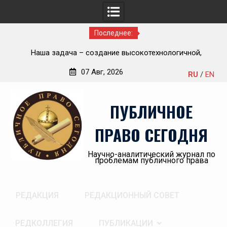
Последнее:
ью
Наша задача – создание высокотехнологичной,
П
современной и эффективной государственной судебно-
07 Авг, 2026
RU
/
EN
экспертной системы России
Перейти
«А
к
пр
ПУБЛИЧНОЕ
содержимому
ПРАВО СЕГОДНЯ
Научно-аналитический журнал по
проблемам публичного права
РЕДАКЦИЯ
РЕДАКЦИОННЫЙ СОВЕТ
РЕДКОЛЛЕГИЯ
ПУБЛИКАЦИИ