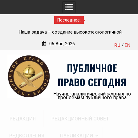
Последнее:
Приветствие Статс-секретаря -заместителя Министра
но-
здравоохранения Российской Федерации Олега
06 Авг, 2026
RU
/
EN
Олеговича Салагая участникам секции
Перейти
«Административный порядок рассмотрения публично-
к
правовых споров и правовая медицина» II Донбасского
ПУБЛИЧНОЕ
содержимому
юридического форума «Правовое пространство
Донбасса:вектор 2026»
ПРАВО СЕГОДНЯ
Научно-аналитический журнал по
проблемам публичного права
РЕДАКЦИЯ
РЕДАКЦИОННЫЙ СОВЕТ
РЕДКОЛЛЕГИЯ
ПУБЛИКАЦИИ