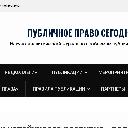
ологичной,
Приветствие Статс-секретаря -заместителя
ственной
Министра здравоохранения Российской
Федерации Олега Олеговича Салагая участник
секции «Административный порядок
ПУБЛИЧНОЕ ПРАВО СЕГОД
рассмотрения публично-правовых споров и
правовая медицина» II Донбасского
Научно-аналитический журнал по проблемам публич
юридического форума «Правовое пространств
Донбасса:вектор 2026»
РЕДКОЛЛЕГИЯ
ПУБЛИКАЦИИ
МЕРОПРИЯТ
 ПРАВА»
ПРАВИЛА ПУБЛИКАЦИИ
ПАРТНЕРЫ