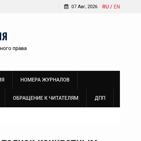
Обращение главного редактора Инны Викторовны
07 Авг, 2026
RU
/
EN
Пановой к читателям №3 (2026)
ам
НЯ
ного права
о
ИЯ
НОМЕРА ЖУРНАЛОВ
ОБРАЩЕНИЕ К ЧИТАТЕЛЯМ
ДПП