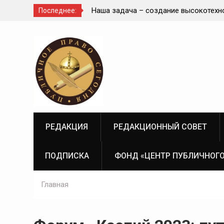
диное целое с
Наша задача – создание высокотехн
Последнее:
современной и эффективной государ
Перейти
судебно-экспертной системы России
к
содержимому
РЕДАКЦИЯ
РЕДАКЦИОННЫЙ СОВЕТ
ПОДПИСКА
ФОНД «ЦЕНТР ПУБЛИЧНОГО
Главная