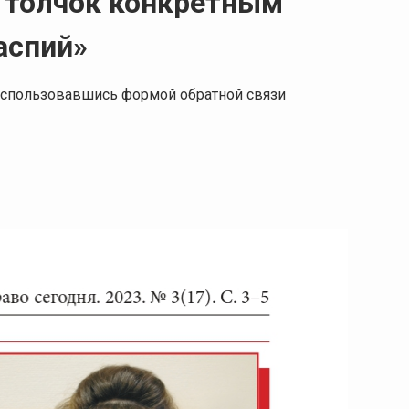
л толчок конкретным
аспий»
 воспользовавшись формой обратной связи