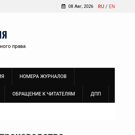
Обращение главного редактора Инны Викторовны
08 Авг, 2026
RU
/
EN
Пановой к читателям №3 (2026)
НЯ
ного права
ИЯ
НОМЕРА ЖУРНАЛОВ
ОБРАЩЕНИЕ К ЧИТАТЕЛЯМ
ДПП