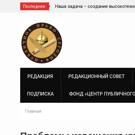
ное целое с
Наша задача – создание высокотехноло
Последнее:
современной и эффективной государст
Перейти
судебно-экспертной системы России
к
содержимому
РЕДАКЦИЯ
РЕДАКЦИОННЫЙ СОВЕТ
ПОДПИСКА
ФОНД «ЦЕНТР ПУБЛИЧНОГО
Главная