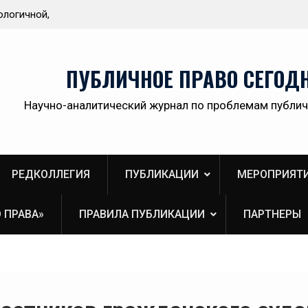
гичной,
Приветствие Статс-секретаря -заместителя
венной
Министра здравоохранения Российской
Федерации Олега Олеговича Салагая участникам
секции «Административный порядок
ПУБЛИЧНОЕ ПРАВО СЕГОД
рассмотрения публично-правовых споров и
правовая медицина» II Донбасского
Научно-аналитический журнал по проблемам публич
юридического форума «Правовое пространство
Донбасса:вектор 2026»
РЕДКОЛЛЕГИЯ
ПУБЛИКАЦИИ
МЕРОПРИЯТ
 ПРАВА»
ПРАВИЛА ПУБЛИКАЦИИ
ПАРТНЕРЫ