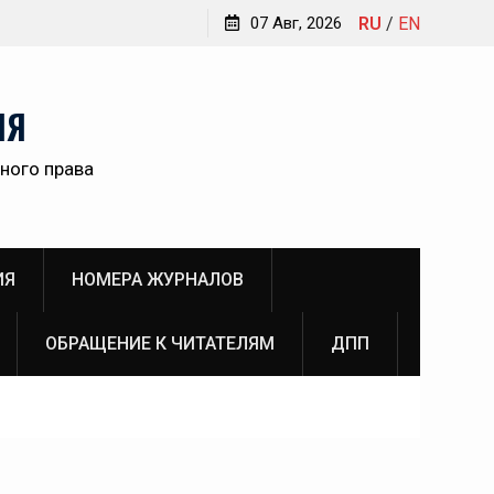
Обращение главного редактора Инны Викторовны
07 Авг, 2026
RU
/
EN
Пановой к читателям №3 (2026)
ам
НЯ
ного права
о
ИЯ
НОМЕРА ЖУРНАЛОВ
ОБРАЩЕНИЕ К ЧИТАТЕЛЯМ
ДПП