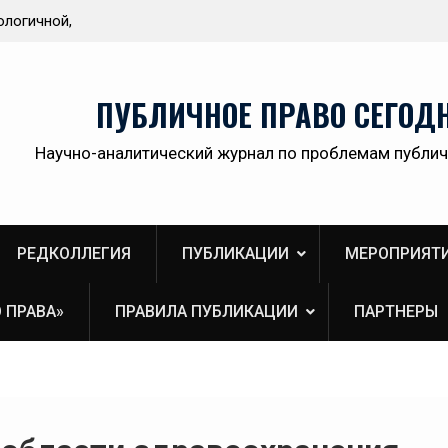
ологичной,
Приветствие Статс-секретаря -заместителя
ственной
Министра здравоохранения Российской
Федерации Олега Олеговича Салагая участник
секции «Административный порядок
ПУБЛИЧНОЕ ПРАВО СЕГОД
рассмотрения публично-правовых споров и
правовая медицина» II Донбасского
Научно-аналитический журнал по проблемам публич
юридического форума «Правовое пространств
Донбасса:вектор 2026»
РЕДКОЛЛЕГИЯ
ПУБЛИКАЦИИ
МЕРОПРИЯТ
 ПРАВА»
ПРАВИЛА ПУБЛИКАЦИИ
ПАРТНЕРЫ