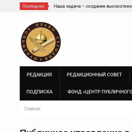
диное целое с
Наша задача – создание высокотехн
Последнее:
современной и эффективной государ
Перейти
судебно-экспертной системы России
к
содержимому
РЕДАКЦИЯ
РЕДАКЦИОННЫЙ СОВЕТ
ПОДПИСКА
ФОНД «ЦЕНТР ПУБЛИЧНОГО
Главная