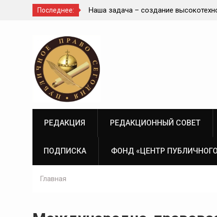
ние высокотехнологичной,
Приветствие Статс-секретаря -
Последнее:
тивной государственной
Министра здравоохранения Ро
Перейти
системы России
Федерации Олега Олеговича Са
к
секции «Административный по
содержимому
рассмотрения публично-правов
правовая медицина» II Донбас
юридического форума «Правов
Донбасса:вектор 2026»
РЕДАКЦИЯ
РЕДАКЦИОННЫЙ СОВЕТ
ПОДПИСКА
ФОНД «ЦЕНТР ПУБЛИЧНОГО
Главная