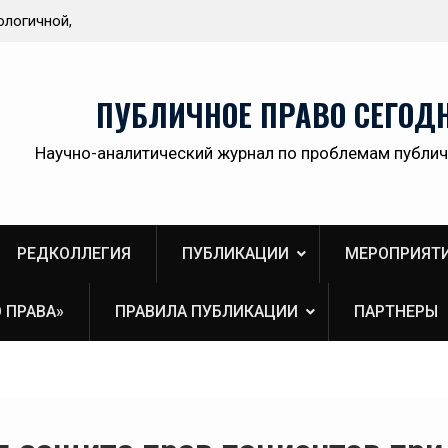
заместителя
Обращение главного редактора Инны В
ссийской
Пановой к читателям №3 (2026)
лагая участникам
рядок
ПУБЛИЧНОЕ ПРАВО СЕГОД
ых споров и
ского
Научно-аналитический журнал по проблемам публич
ое пространство
РЕДКОЛЛЕГИЯ
ПУБЛИКАЦИИ
МЕРОПРИЯТ
 ПРАВА»
ПРАВИЛА ПУБЛИКАЦИИ
ПАРТНЕРЫ