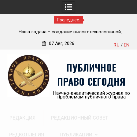
Последнее:
ью
Наша задача – создание высокотехнологичной,
П
современной и эффективной государственной судебно-
07 Авг, 2026
RU
/
EN
экспертной системы России
Перейти
«А
к
пр
ПУБЛИЧНОЕ
содержимому
ПРАВО СЕГОДНЯ
Научно-аналитический журнал по
проблемам публичного права
РЕДАКЦИЯ
РЕДАКЦИОННЫЙ СОВЕТ
РЕДКОЛЛЕГИЯ
ПУБЛИКАЦИИ