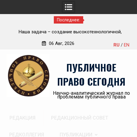
Последнее:
ью
Наша задача – создание высокотехнологичной,
П
современной и эффективной государственной судебно-
06 Авг, 2026
RU
/
EN
экспертной системы России
Перейти
«А
к
пр
ПУБЛИЧНОЕ
содержимому
ПРАВО СЕГОДНЯ
Научно-аналитический журнал по
проблемам публичного права
РЕДАКЦИЯ
РЕДАКЦИОННЫЙ СОВЕТ
РЕДКОЛЛЕГИЯ
ПУБЛИКАЦИИ