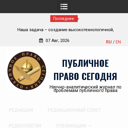
Последнее:
ью
Наша задача – создание высокотехнологичной,
П
современной и эффективной государственной судебно-
07 Авг, 2026
RU
/
EN
экспертной системы России
Перейти
«А
к
пр
ПУБЛИЧНОЕ
содержимому
ПРАВО СЕГОДНЯ
Научно-аналитический журнал по
проблемам публичного права
РЕДАКЦИЯ
РЕДАКЦИОННЫЙ СОВЕТ
РЕДКОЛЛЕГИЯ
ПУБЛИКАЦИИ