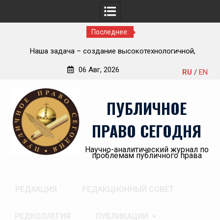
Последнее:
ью
Наша задача – создание высокотехнологичной,
П
современной и эффективной государственной судебно-
06 Авг, 2026
RU
/
EN
экспертной системы России
Перейти
«А
к
пр
ПУБЛИЧНОЕ
содержимому
ПРАВО СЕГОДНЯ
Научно-аналитический журнал по
проблемам публичного права
РЕДАКЦИЯ
РЕДАКЦИОННЫЙ СОВЕТ
РЕДКОЛЛЕГИЯ
ПУБЛИКАЦИИ