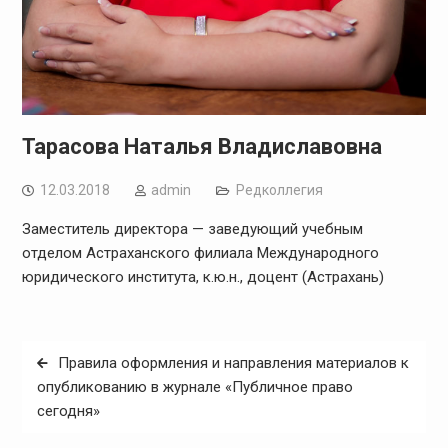
Тарасова Наталья Владиславовна
12.03.2018
admin
Редколлегия
Заместитель директора — заведующий учебным
отделом Астраханского филиала Международного
юридического института, к.ю.н., доцент (Астрахань)
Навигация
Правила оформления и направления материалов к
по
опубликованию в журнале «Публичное право
сегодня»
записям