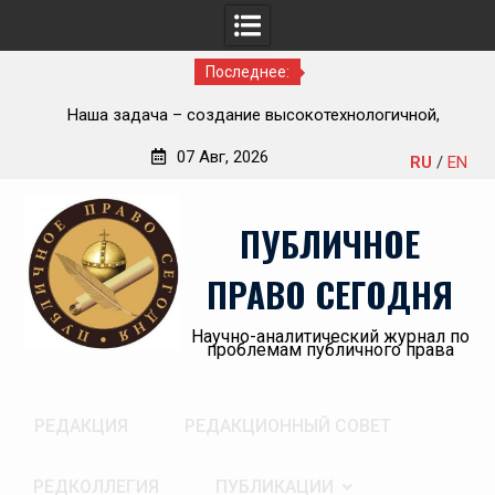
Последнее:
– создание высокотехнологичной,
Приветствие Статс-сек
фективной государственной судебно-
здравоохранения Ро
07 Авг, 2026
RU
/
EN
ертной системы России
Олеговича Салаг
Перейти
«Административный пор
к
правовых споров и право
ПУБЛИЧНОЕ
содержимому
юридического форум
Донбасса
ПРАВО СЕГОДНЯ
Научно-аналитический журнал по
проблемам публичного права
РЕДАКЦИЯ
РЕДАКЦИОННЫЙ СОВЕТ
РЕДКОЛЛЕГИЯ
ПУБЛИКАЦИИ