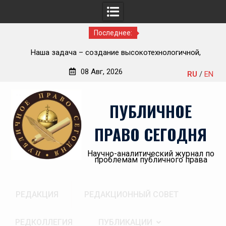
Последнее:
ью
Наша задача – создание высокотехнологичной,
П
современной и эффективной государственной судебно-
08 Авг, 2026
RU
/
EN
экспертной системы России
Перейти
«А
к
пр
ПУБЛИЧНОЕ
содержимому
ПРАВО СЕГОДНЯ
Научно-аналитический журнал по
проблемам публичного права
РЕДАКЦИЯ
РЕДАКЦИОННЫЙ СОВЕТ
РЕДКОЛЛЕГИЯ
ПУБЛИКАЦИИ