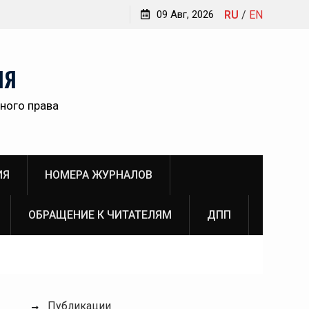
Обращение главного редактора Инны Викторовны
09 Авг, 2026
RU
/
EN
Пановой к читателям №3 (2026)
ам
НЯ
ного права
о
ИЯ
НОМЕРА ЖУРНАЛОВ
ОБРАЩЕНИЕ К ЧИТАТЕЛЯМ
ДПП
Публикации