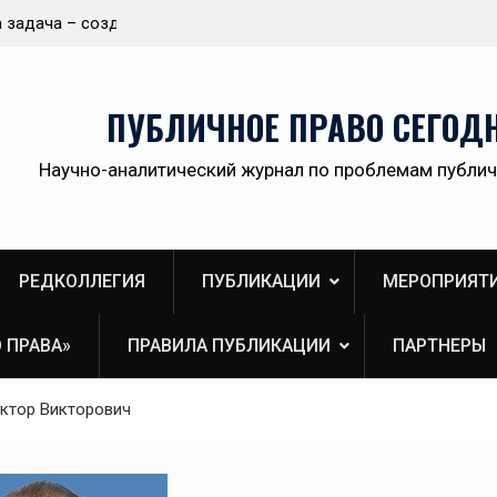
ологичной,
Приветствие Статс-секретаря -заместителя
ственной
Министра здравоохранения Российской
Федерации Олега Олеговича Салагая участник
секции «Административный порядок
ПУБЛИЧНОЕ ПРАВО СЕГОД
рассмотрения публично-правовых споров и
правовая медицина» II Донбасского
Научно-аналитический журнал по проблемам публич
юридического форума «Правовое пространств
Донбасса:вектор 2026»
РЕДКОЛЛЕГИЯ
ПУБЛИКАЦИИ
МЕРОПРИЯТ
 ПРАВА»
ПРАВИЛА ПУБЛИКАЦИИ
ПАРТНЕРЫ
ктор Викторович