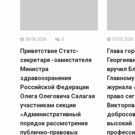
06.06.2026
0
07.05.2026
Приветствие Статс-
Глава го
секретаря -заместителя
Георгиев
Министра
вручил Б
здравоохранения
Главному
Российской Федерации
журнала 
Олега Олеговича Салагая
право се
участникам секции
Викторов
«Административный
добросов
порядок рассмотрения
высокий
публично-правовых
професси