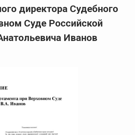
ого директора Судебного
вном Суде Российской
Анатольевича Иванов