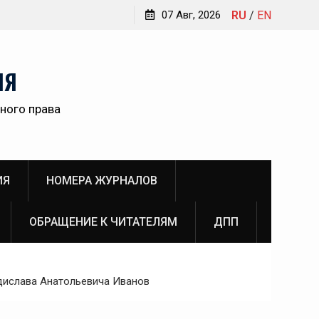
Обращение главного редактора Инны Викторовны
07 Авг, 2026
RU
/
EN
Пановой к читателям №3 (2026)
ам
НЯ
ного права
о
ИЯ
НОМЕРА ЖУРНАЛОВ
ОБРАЩЕНИЕ К ЧИТАТЕЛЯМ
ДПП
дислава Анатольевича Иванов