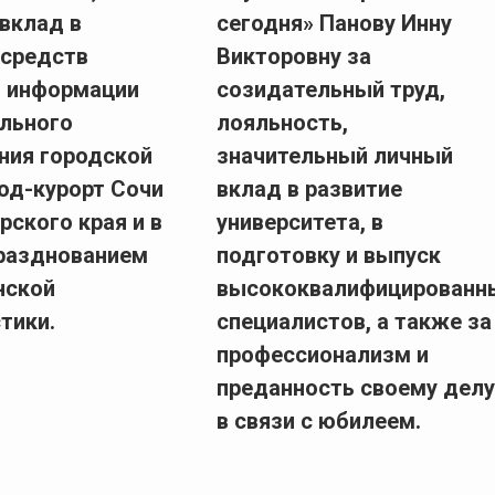
вклад в
сегодня» Панову Инну
 средств
Викторовну за
 информации
созидательный труд,
льного
лояльность,
ния городской
значительный личный
род-курорт Сочи
вклад в развитие
рского края и в
университета, в
празднованием
подготовку и выпуск
нской
высококвалифицированн
тики.
специалистов, а также за
профессионализм и
преданность своему делу
в связи с юбилеем.