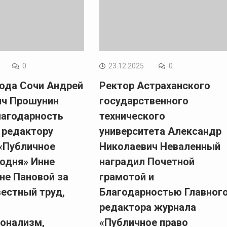
0
23.12.2025
0
рода Сочи Андрей
Ректор Астраханского
ич Прошунин
государственного
лагодарность
технического
 редактору
университета Александр
«Публичное
Николаевич Неваленный
годня» Инне
наградил Почетной
не Пановой за
грамотой и
естный труд,
Благодарностью Главног
редактора журнала
онализм,
«Публичное право