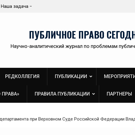
ологичной,
Приветствие Статс-секретаря -заместителя
ственной
Министра здравоохранения Российской
Федерации Олега Олеговича Салагая участник
секции «Административный порядок
ПУБЛИЧНОЕ ПРАВО СЕГОД
рассмотрения публично-правовых споров и
правовая медицина» II Донбасского
Научно-аналитический журнал по проблемам публич
юридического форума «Правовое пространств
Донбасса:вектор 2026»
РЕДКОЛЛЕГИЯ
ПУБЛИКАЦИИ
МЕРОПРИЯТ
 ПРАВА»
ПРАВИЛА ПУБЛИКАЦИИ
ПАРТНЕРЫ
департамента при Верховном Суде Российской Федерации Вла