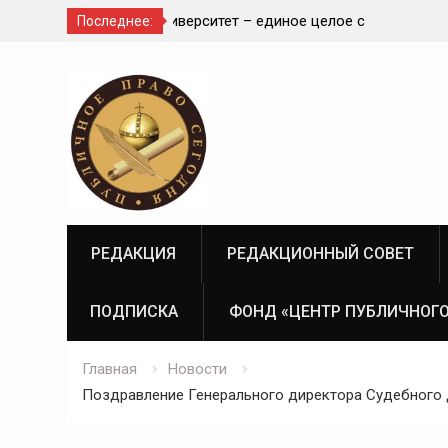
диное целое с
Наша задача – создание высокотехн
Последнее:
современной и эффективной государ
Перейти
судебно-экспертной системы России
к
содержимому
РЕДАКЦИЯ
РЕДАКЦИОННЫЙ СОВЕТ
ПОДПИСКА
ФОНД «ЦЕНТР ПУБЛИЧНОГО
Главная
Новости
Поздравление Генерального директора Судебного 