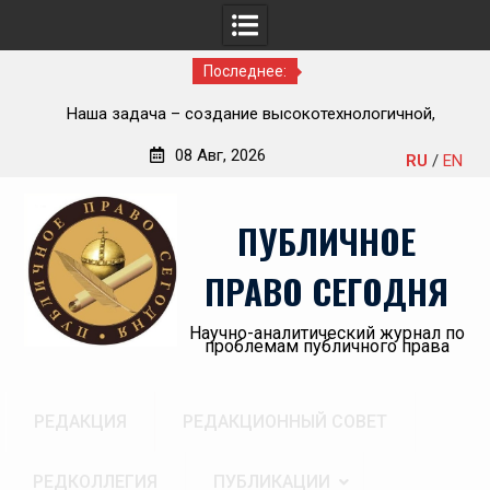
Последнее:
ью
Наша задача – создание высокотехнологичной,
П
современной и эффективной государственной судебно-
08 Авг, 2026
RU
/
EN
экспертной системы России
Перейти
«А
к
пр
ПУБЛИЧНОЕ
содержимому
ПРАВО СЕГОДНЯ
Научно-аналитический журнал по
проблемам публичного права
РЕДАКЦИЯ
РЕДАКЦИОННЫЙ СОВЕТ
РЕДКОЛЛЕГИЯ
ПУБЛИКАЦИИ