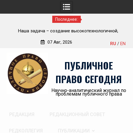
Последнее:
ью
Наша задача – создание высокотехнологичной,
П
современной и эффективной государственной судебно-
07 Авг, 2026
RU
/
EN
экспертной системы России
Перейти
«А
к
пр
ПУБЛИЧНОЕ
содержимому
ПРАВО СЕГОДНЯ
Научно-аналитический журнал по
проблемам публичного права
РЕДАКЦИЯ
РЕДАКЦИОННЫЙ СОВЕТ
РЕДКОЛЛЕГИЯ
ПУБЛИКАЦИИ