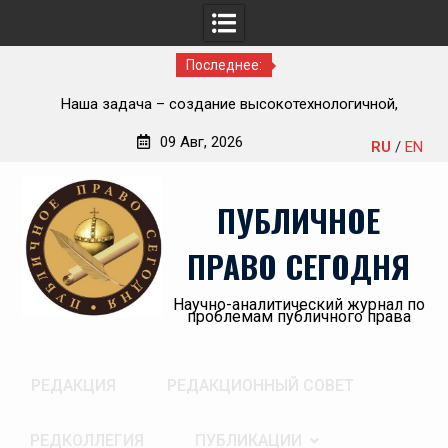
Последнее:
ью
Наша задача – создание высокотехнологичной,
П
современной и эффективной государственной судебно-
09 Авг, 2026
RU
/
EN
экспертной системы России
Перейти
«А
к
пр
ПУБЛИЧНОЕ
содержимому
ПРАВО СЕГОДНЯ
Научно-аналитический журнал по
проблемам публичного права
РЕДАКЦИЯ
РЕДАКЦИОННЫЙ СОВЕТ
РЕДКОЛЛЕГИЯ
ПУБЛИКАЦИИ