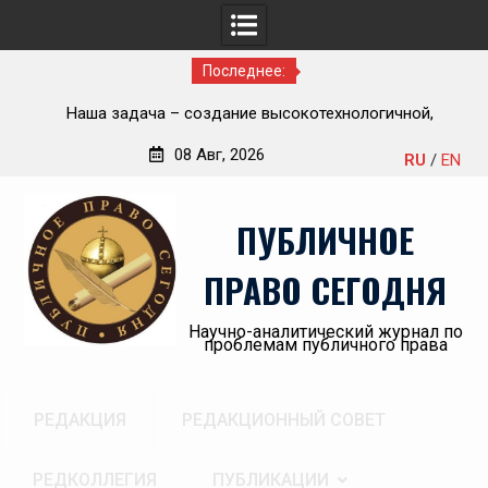
Последнее:
Приветствие Статс-секретаря -заместителя Министра
но-
здравоохранения Российской Федерации Олега
08 Авг, 2026
RU
/
EN
Олеговича Салагая участникам секции
Перейти
«Административный порядок рассмотрения публично-
к
правовых споров и правовая медицина» II Донбасского
ПУБЛИЧНОЕ
содержимому
юридического форума «Правовое пространство
Донбасса:вектор 2026»
ПРАВО СЕГОДНЯ
Научно-аналитический журнал по
проблемам публичного права
РЕДАКЦИЯ
РЕДАКЦИОННЫЙ СОВЕТ
РЕДКОЛЛЕГИЯ
ПУБЛИКАЦИИ