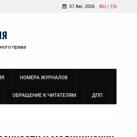
щение главного редактора Инны Викторовны
07 Авг, 2026
RU
/
EN
ой к читателям №3 (2026)
НЯ
ного права
ИЯ
НОМЕРА ЖУРНАЛОВ
ОБРАЩЕНИЕ К ЧИТАТЕЛЯМ
ДПП