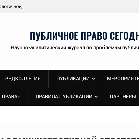
Приветствие Статс-секретаря -заместителя
Обра
Министра здравоохранения Российской
Панов
Федерации Олега Олеговича Салагая участникам
секции «Административный порядок
ПУБЛИЧНОЕ ПРАВО СЕГОД
рассмотрения публично-правовых споров и
правовая медицина» II Донбасского
Научно-аналитический журнал по проблемам публич
юридического форума «Правовое пространство
Донбасса:вектор 2026»
РЕДКОЛЛЕГИЯ
ПУБЛИКАЦИИ
МЕРОПРИЯТ
 ПРАВА»
ПРАВИЛА ПУБЛИКАЦИИ
ПАРТНЕРЫ