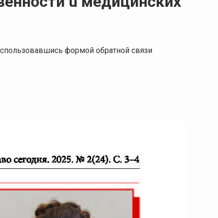
венности u медицинских
 воспользовавшись формой обратной связи