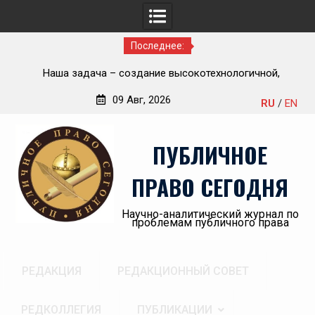
Последнее:
Приветствие Статс-секретаря -заместителя Министра
но-
здравоохранения Российской Федерации Олега
09 Авг, 2026
RU
/
EN
Олеговича Салагая участникам секции
Перейти
«Административный порядок рассмотрения публично-
к
правовых споров и правовая медицина» II Донбасского
ПУБЛИЧНОЕ
содержимому
юридического форума «Правовое пространство
Донбасса:вектор 2026»
ПРАВО СЕГОДНЯ
Научно-аналитический журнал по
проблемам публичного права
РЕДАКЦИЯ
РЕДАКЦИОННЫЙ СОВЕТ
РЕДКОЛЛЕГИЯ
ПУБЛИКАЦИИ