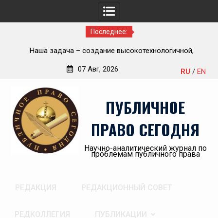
Последнее:
Приветствие Статс-секретаря -заместителя Министра
но-
здравоохранения Российской Федерации Олега
07 Авг, 2026
RU
/
EN
Олеговича Салагая участникам секции
Перейти
«Административный порядок рассмотрения публично-
к
правовых споров и правовая медицина» II Донбасского
ПУБЛИЧНОЕ
содержимому
юридического форума «Правовое пространство
Донбасса:вектор 2026»
ПРАВО СЕГОДНЯ
Научно-аналитический журнал по
проблемам публичного права
РЕДАКЦИЯ
РЕДАКЦИОННЫЙ СОВЕТ
РЕДКОЛЛЕГИЯ
ПУБЛИКАЦИИ