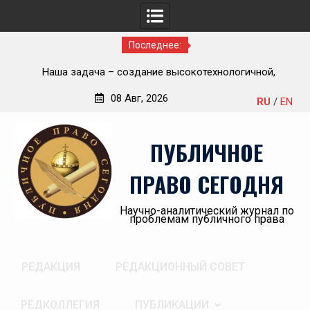
Последнее:
ью
Наша задача – создание высокотехнологичной,
П
современной и эффективной государственной судебно-
08 Авг, 2026
RU
/
EN
экспертной системы России
Перейти
«А
к
пр
ПУБЛИЧНОЕ
содержимому
ПРАВО СЕГОДНЯ
Научно-аналитический журнал по
проблемам публичного права
РЕДАКЦИЯ
РЕДАКЦИОННЫЙ СОВЕТ
РЕДКОЛЛЕГИЯ
ПУБЛИКАЦИИ