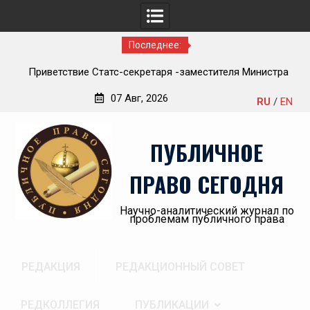
Последнее:
ствие Статс-секретаря -заместителя Министра
Обращение 
воохранения Российской Федерации Олега
Пано
07 Авг, 2026
RU
/
EN
Олеговича Салагая участникам секции
Перейти
стративный порядок рассмотрения публично-
к
 споров и правовая медицина» II Донбасского
ПУБЛИЧНОЕ
содержимому
ического форума «Правовое пространство
Донбасса:вектор 2026»
ПРАВО СЕГОДНЯ
Научно-аналитический журнал по
проблемам публичного права
РЕДАКЦИЯ
РЕДАКЦИОННЫЙ СОВЕТ
РЕДКОЛЛЕГИЯ
ПУБЛИКАЦИИ