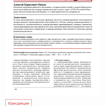
Юрисдикция