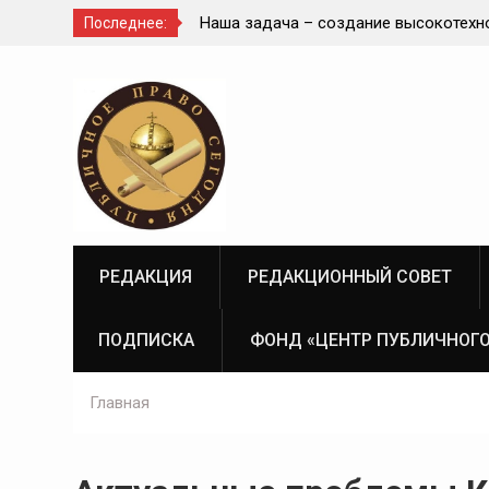
диное целое с
Наша задача – создание высокотехн
Последнее:
современной и эффективной государ
Перейти
судебно-экспертной системы России
к
содержимому
РЕДАКЦИЯ
РЕДАКЦИОННЫЙ СОВЕТ
ПОДПИСКА
ФОНД «ЦЕНТР ПУБЛИЧНОГО
Главная