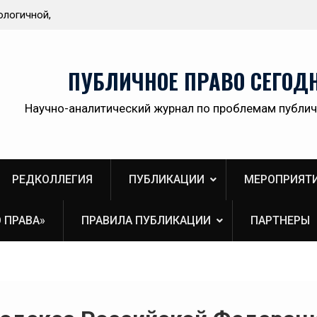
ологичной,
Приветствие Статс-секретаря -заместителя
ственной
Министра здравоохранения Российской
Федерации Олега Олеговича Салагая участник
секции «Административный порядок
ПУБЛИЧНОЕ ПРАВО СЕГОД
рассмотрения публично-правовых споров и
правовая медицина» II Донбасского
Научно-аналитический журнал по проблемам публич
юридического форума «Правовое пространств
Донбасса:вектор 2026»
РЕДКОЛЛЕГИЯ
ПУБЛИКАЦИИ
МЕРОПРИЯТ
 ПРАВА»
ПРАВИЛА ПУБЛИКАЦИИ
ПАРТНЕРЫ