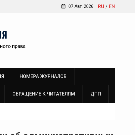
Обращение главного редактора Инны Викторовны
07 Авг, 2026
RU
/
EN
Пановой к читателям №3 (2026)
ам
НЯ
ного права
о
ИЯ
НОМЕРА ЖУРНАЛОВ
ОБРАЩЕНИЕ К ЧИТАТЕЛЯМ
ДПП