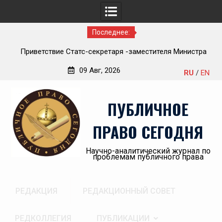
Последнее:
тра
Обращение главного редактора Инны Викторовны
Г
Пановой к читателям №3 (2026)
09 Авг, 2026
RU
/
EN
Перейти
но-
к
ого
ПУБЛИЧНОЕ
содержимому
ПРАВО СЕГОДНЯ
Научно-аналитический журнал по
проблемам публичного права
РЕДАКЦИЯ
РЕДАКЦИОННЫЙ СОВЕТ
РЕДКОЛЛЕГИЯ
ПУБЛИКАЦИИ